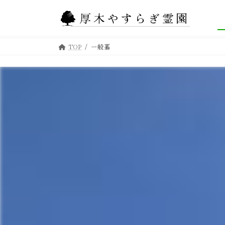
コ
ナ
ン
ビ
テ
ゲ
TOP
一般墓
ン
ー
ツ
シ
へ
ョ
ス
ン
キ
に
ッ
移
プ
動